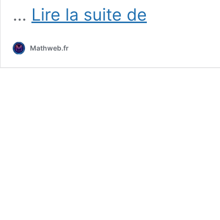
Ressources
…
Lire la suite de
Python
pour
le
Mathweb.fr
lycée