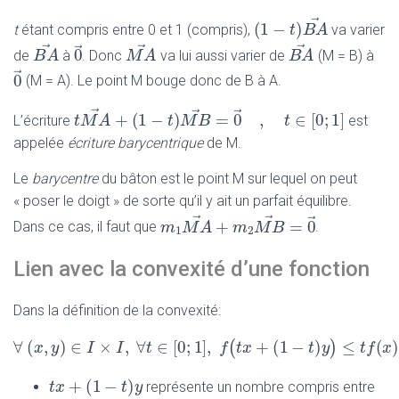
⟺
+
t
M
A
M
A
→
→
t
étant compris entre 0 et 1 (compris),
va varier
⟺
=
(
1
−
(
1
−
)
M
A
(
1
−
t
)
B
t
A
→
B
A
→
→
→
⃗
de
à
. Donc
va lui aussi varier de
(M = B) à
0
0
→
B
B
A
A
→
M
M
A
A
→
B
B
A
A
→
⃗
(M = A). Le point M bouge donc de B à A.
0
0
→
→
→
L’écriture
est
⃗
+
(
1
−
)
=
0
,
∈
[
0
;
t
t
M
M
A
A
→
+
(
1
−
t
)
M
B
t
→
M
=
0
B
→
,
t
∈
[
0
;
1
]
t
appelée
écriture barycentrique
de M.
Le
barycentre
du bâton est le point M sur lequel on peut
« poser le doigt » de sorte qu’il y ait un parfait équilibre.
→
→
Dans ce cas, il faut que
.
⃗
+
=
0
m
m
1
M
M
A
A
→
+
m
m
2
M
B
M
→
B
=
0
→
1
2
Lien avec la convexité d’une fonction
Dans la définition de la convexité:
∀
(
,
)
∈
×
,
∀
∈
[
0
;
1
]
,
+
(
1
−
)
(
x
y
I
∀
I
(
x
,
y
)
t
∈
I
×
I
,
∀
t
∈
[
0
f
;
1
]
,
t
f
x
(
t
x
+
(
1
−
t
)
y
)
t
≤
t
y
f
+
(
1
−
)
t
t
x
x
+
(
1
−
t
)
y
t
y
représente un nombre compris entre