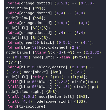
\draw
[
orange,dotted
]
(
0.5
,
1
)
 -- 
(
0.5
,
0
)
node
[
below
]
{
$
x
$
}
;
\draw
[
orange,dotted
]
(
4
,
4
)
 -- 
(
4
,
0
)
node
[
below
]
{
$
y
$
}
;
\draw
[
orange,dotted
]
(
0.5
,
1
)
 -- 
(
0
,
1
)
node
[
left
]
{
$
f
(
x
)
$
}
;
\draw
[
orange,dotted
]
(
4
,
4
)
 -- 
(
0
,
4
)
node
[
left
]
{
$
f
(
y
)
$
}
;
\draw
[
green!
50
!black
]
(
0.5
,
1
)
 -- 
(
4
,
4
)
;
\draw
[
blue!
50
!black,dashed
]
(
2
,
0
)
node
[
below
]
{
\tiny
$
tx+
(
1
-t
)
y
$
}
 -- 
(
2
,
1.32
)
-- 
(
0
,
1.32
)
 node
[
left
]
{
\tiny
$
f
(
tx+
(
1
-
t
)
y
)
$
}
;
\draw
[
blue!
50
!black,dotted
]
(
2
,
1.32
)
 -- 
(
2
,
2.3
)
 node
[
above
]
{
$
N
$
}
 -- 
(
0
,
2.3
)
node
[
left
]
{
\tiny
$
tf
(
x
)
+
(
1
-t
)
f
(
y
)
$
}
;
\fill
[
blue!
50
!black
]
(
2
,
2.3
)
 circle
(
1pt
)
;
\fill
[
blue!
50
!black
]
(
2
,
1.31
)
 circle
(
1pt
)
node
[
below right
]
{
$
M
$
}
;
\fill
(
0.5
,
1
)
 node
[
below left
]
{
$
A
$
}
;
\fill
(
4
,
4
)
 node
[
above right
]
{
$
B
$
}
;
\end
{
tikzpicture
}