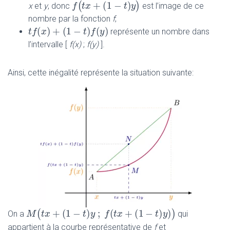
+
(
1
−
)
(
)
x
et
y
, donc
est l’image de ce
f
f
(
t
x
t
+
x
(
1
−
t
)
y
)
t
y
nombre par la fonction
f
;
(
)
+
(
1
−
)
(
)
t
t
f
f
(
x
)
x
+
(
1
−
t
)
f
(
y
)
t
f
y
représente un nombre dans
l’intervalle [
f(x)
;
f(y)
].
Ainsi, cette inégalité représente la situation suivante:
+
(
1
−
)
;
(
+
(
1
−
)
)
(
)
On a
qui
M
M
(
t
x
t
+
x
(
1
−
t
)
y
;
f
(
t
x
t
+
y
(
1
−
t
f
)
y
)
t
)
x
t
y
appartient à la courbe représentative de
f
et