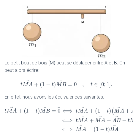
Le petit bout de bois (M) peut se déplacer entre A et B. On
peut alors écrire:
→
→
⃗
+
(
1
−
)
=
0
,
∈
[
0
;
1
]
.
t
M
A
t
M
A
→
+
(
t
1
−
M
t
)
M
B
B
→
=
0
→
,
t
∈
[
0
t
;
1
]
.
En effet, nous avons les équivalences suivantes:
→
→
→
⃗
+
(
1
−
)
=
0
⟺
+
(
1
−
t
M
A
t
M
B
t
M
A
→
→
t
M
A
→
+
(
1
−
t
)
M
B
→
=
0
→
⟺
t
M
A
→
+
(
1
−
t
)
(
M
A
→
+
A
B