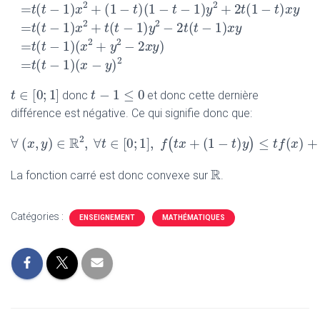
2
2
2
2
2
=
+
(
1
−
)
+
2
(
1
−
)
–
−
(
1
t
x
t
y
t
t
x
y
t
x
2
2
=
(
−
1
)
+
(
1
−
)
(
1
−
−
1
)
+
2
(
1
t
t
x
t
t
y
t
f
(
t
x
+
(
1
−
t
)
y
)
−
(
t
f
(
x
)
+
(
1
−
t
)
f
(
y
)
)
=
t
2
x
2
+
(
1
−
t
)
2
y
2
+
2
t
(
1
−
t
2
2
=
(
−
1
)
+
(
−
1
)
−
2
(
−
1
)
t
t
x
t
t
y
t
t
x
y
2
2
=
(
−
1
)
(
+
−
2
)
t
t
x
y
x
y
−
1
≤
0
∈
[
0
;
1
]
t
t
−
1
≤
0
t
t
∈
[
0
;
1
]
donc
et donc cette dernière
2
=
(
−
1
)
(
−
)
t
t
x
y
différence est négative. Ce qui signifie donc que:
2
R
∀
(
,
)
∈
,
∀
∈
[
0
;
1
]
,
+
(
1
−
)
(
)
x
y
∀
(
x
,
y
t
)
∈
R
2
,
∀
t
∈
[
f
0
;
1
t
]
x
,
f
(
t
x
+
(
1
−
t
)
t
y
)
y
≤
t
f
(
x
R
R
La fonction carré est donc convexe sur
.
Catégories :
ENSEIGNEMENT
MATHÉMATIQUES