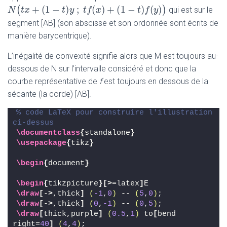
+
(
1
−
)
;
(
)
+
(
1
−
)
(
)
(
)
qui est sur le
N
N
(
t
x
t
+
x
(
1
−
t
)
y
;
t
f
(
x
t
)
+
y
(
1
−
t
t
f
)
f
(
y
x
)
)
t
f
y
segment [AB] (son abscisse et son ordonnée sont écrits de
manière barycentrique).
L’inégalité de convexité signifie alors que M est toujours au-
dessous de N sur l’intervalle considéré et donc que la
courbe représentative de
f
est toujours en dessous de la
sécante (la corde) [AB].
% code LaTeX pour construire l'illustration 
ci-dessus
\documentclass
{
standalone
}
\usepackage
{
tikz
}
\begin
{
document
}
\begin
{
tikzpicture
}[>
=latex
]
E
\draw
[
-
>
,thick
]
(
-1
,
0
)
 -- 
(
5
,
0
)
;
\draw
[
-
>
,thick
]
(
0
,
-1
)
 -- 
(
0
,
5
)
;
\draw
[
thick,purple
]
(
0.5
,
1
)
 to
[
bend 
right=
40
]
(
4
,
4
)
;