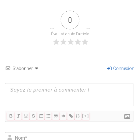
0
Évaluation de l'article
S’abonner
Connexion
{}
[+]
N
o