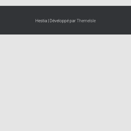
Hestia | Développé par
ThemeIsle