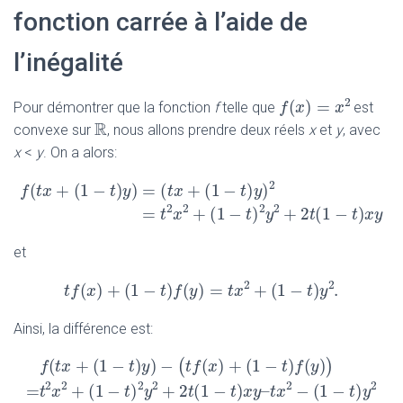
fonction carrée à l’aide de
l’inégalité
2
(
)
=
Pour démontrer que la fonction
f
telle que
est
f
f
(
x
x
)
=
x
2
x
R
R
convexe sur
, nous allons prendre deux réels
x
et
y
, avec
x
<
y
. On a alors:
2
(
+
(
1
−
)
)
=
(
+
(
1
−
)
)
f
t
x
t
y
t
x
t
y
f
(
t
x
+
(
1
−
t
)
y
)
=
(
t
x
+
(
1
−
t
)
y
)
2
=
t
2
x
2
+
(
1
−
t
)
2
y
2
+
2
t
(
1
2
2
2
2
=
+
(
1
−
)
+
2
(
t
x
t
y
t
et
2
2
(
)
+
(
1
−
)
(
)
=
+
(
1
−
)
.
t
f
x
t
f
(
x
)
+
(
1
t
−
f
t
)
f
(
y
y
)
=
t
x
2
t
+
x
(
1
−
t
)
y
2
.
t
y
Ainsi, la différence est:
(
+
(
1
−
)
)
−
(
)
+
(
1
−
)
(
)
(
)
f
t
x
t
y
t
f
x
t
f
y