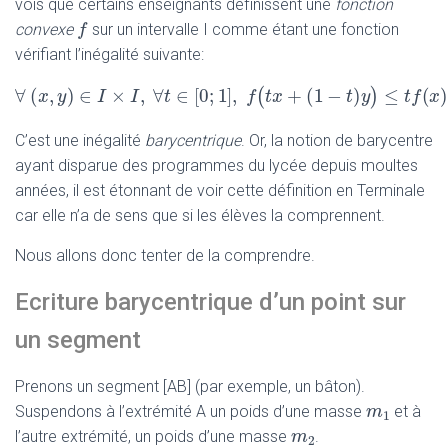
vois que certains enseignants définissent une
fonction
f
f
convexe
sur un intervalle I comme étant une fonction
vérifiant l’inégalité suivante:
∀
(
,
)
∈
×
,
∀
∈
[
0
;
1
]
,
+
(
1
−
)
(
x
y
I
∀
I
(
x
,
y
)
t
∈
I
×
I
,
∀
t
∈
[
0
f
;
1
]
,
t
f
x
(
t
x
+
(
1
−
t
)
y
)
t
≤
t
y
f
C’est une inégalité
barycentrique
. Or, la notion de barycentre
ayant disparue des programmes du lycée depuis moultes
années, il est étonnant de voir cette définition en Terminale
car elle n’a de sens que si les élèves la comprennent.
Nous allons donc tenter de la comprendre.
Ecriture barycentrique d’un point sur
un segment
Prenons un segment [AB] (par exemple, un bâton).
m
m
1
Suspendons à l’extrémité A un poids d’une masse
et à
1
m
m
2
l’autre extrémité, un poids d’une masse
.
2