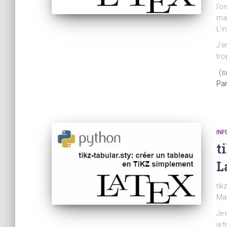
l’o
mai
L’i
J’e
tro
(s
Pa
IN
t
L
tik
Mai
Je 
je 