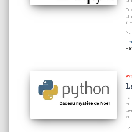
ame
Et 
uti
faç
Nou
(s
Pa
PY
L
Le 
pub
bie
au 
Il 