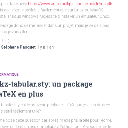
n peut faire avec
https://www.auto-multiple-choice.net/fr/install/
,
s ceci n’est installable facilement que sur Linux ou MacOS.
nstaller sous windows nécessite d’installer un émulateur Linux.
nvisage donc de me lancer dans un projet, mais je ne sais pas
p où je vais aller…
uite…)
r
Stéphane Pasquet
, il y a
1 an
FORMATIQUE
ikz-tabular.sty: un package
aTeX en plus
z-tabular.sty est le nouveau package LaTeX que je viens de créé.
s est-il réellement utile?
me pose cette question car après m’être pris la tête pour l’écrire,
trouve qu’il est un peu compliqué à l’utilisation… À vous de me le