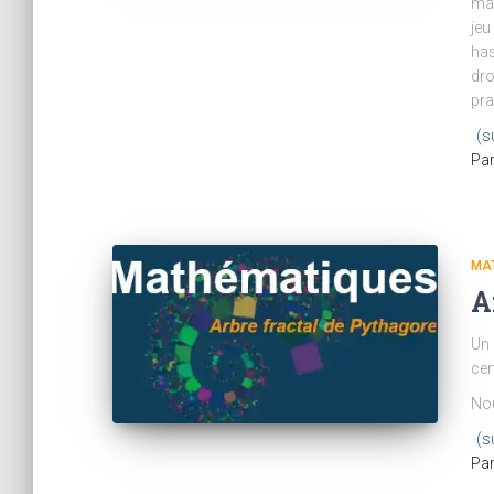
mai
jeu
has
dro
pra
(s
Pa
MA
A
Un 
cer
Nou
(s
Pa