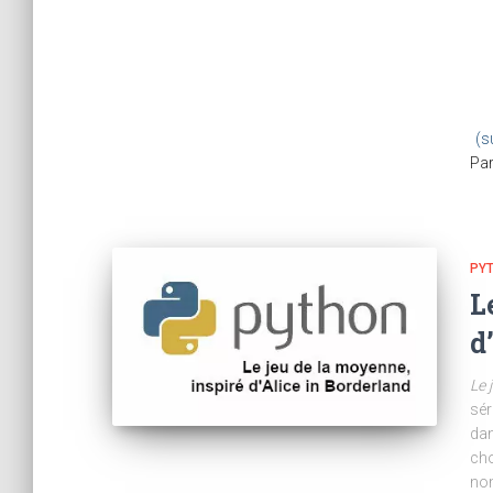
(s
Pa
PY
L
d
Le 
sér
dan
cho
nom