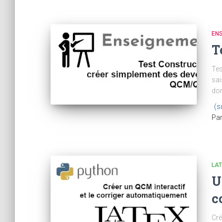
EN
T
Tes
sai
don
(s
Pa
LA
U
c
Cré