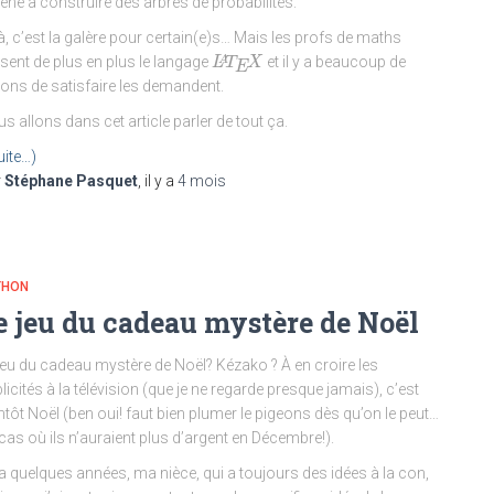
né à construire des arbres de probabilités.
là, c’est la galère pour certain(e)s… Mais les profs de maths
L
L
A
T
T
E
X
X
A
lisent de plus en plus le langage
et il y a beaucoup de
E
ons de satisfaire les demandent.
s allons dans cet article parler de tout ça.
uite…)
r
Stéphane Pasquet
, il y a
4 mois
THON
e jeu du cadeau mystère de Noël
jeu du cadeau mystère de Noël? Kézako ? À en croire les
licités à la télévision (que je ne regarde presque jamais), c’est
ntôt Noël (ben oui! faut bien plumer le pigeons dès qu’on le peut…
cas où ils n’auraient plus d’argent en Décembre!).
y a quelques années, ma nièce, qui a toujours des idées à la con,