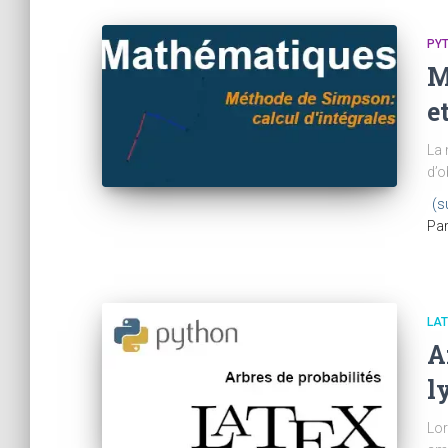
PY
M
e
La 
d’o
(s
Pa
LA
A
l
Lor