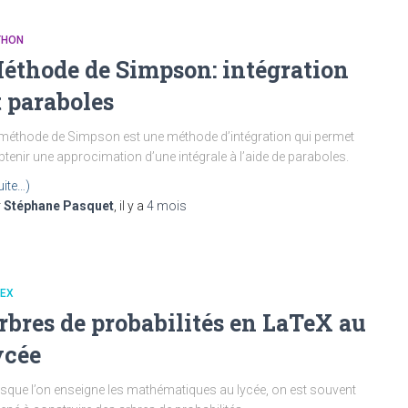
THON
éthode de Simpson: intégration
t paraboles
méthode de Simpson est une méthode d’intégration qui permet
btenir une approcimation d’une intégrale à l’aide de paraboles.
uite…)
r
Stéphane Pasquet
, il y a
4 mois
TEX
rbres de probabilités en LaTeX au
ycée
sque l’on enseigne les mathématiques au lycée, on est souvent