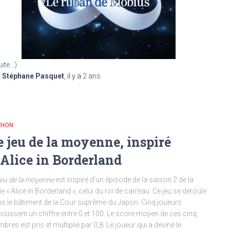
uite…)
r
Stéphane Pasquet
, il y a
2 ans
THON
e jeu de la moyenne, inspiré
’Alice in Borderland
jeu de la moyenne
est inspiré d’un épisode de la saison 2 de la
ie « Alice in Borderland », celui du roi de carreau. Ce jeu se déroule
s le bâtiment de la Cour suprême du Japon. Cinq joueurs
isissent un chiffre entre 0 et 100. Le score moyen de ces cinq
bres est pris et multiplié par 0,8. Le joueur qui a deviné le