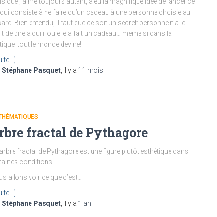
s que j’aime toujours autant, a eu la magnifique idée de lancer ce
 qui consiste à ne faire qu’un cadeau à une personne choisie au
ard. Bien entendu, il faut que ce soit un secret: personne n’a le
it de dire à qui il ou elle a fait un cadeau… même si dans la
tique, tout le monde devine!
uite…)
r
Stéphane Pasquet
, il y a
11 mois
THÉMATIQUES
rbre fractal de Pythagore
arbre fractal de Pythagore est une figure plutôt esthétique dans
taines conditions.
s allons voir ce que c’est…
uite…)
r
Stéphane Pasquet
, il y a
1 an