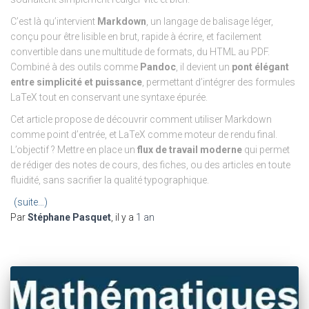
C’est là qu’intervient
Markdown
, un langage de balisage léger,
conçu pour être lisible en brut, rapide à écrire, et facilement
convertible dans une multitude de formats, du HTML au PDF.
Combiné à des outils comme
Pandoc
, il devient un
pont élégant
entre simplicité et puissance
, permettant d’intégrer des formules
LaTeX tout en conservant une syntaxe épurée.
Cet article propose de découvrir comment utiliser Markdown
comme point d’entrée, et LaTeX comme moteur de rendu final.
L’objectif ? Mettre en place un
flux de travail moderne
qui permet
de rédiger des notes de cours, des fiches, ou des articles en toute
fluidité, sans sacrifier la qualité typographique.
(suite…)
Par
Stéphane Pasquet
, il y a
1 an