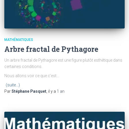
MATHÉMATIQUES
Arbre fractal de Pythagore
Un arbre fractal de Pythagore est une figure plutôt esthétique dans
certaines conditions.
Nous allons voir ce que c’est…
(suite…)
Par
Stéphane Pasquet
, il y a
1 an