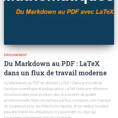
ENSEIGNEMENT
Du Markdown au PDF : LaTeX
dans un flux de travail moderne
Du Markdown au PDF en utilisant LaTeX ? Dans le monde de
l’écriture scientifique et pédagogique, LaTeX reste une référence
incontournable pour produire des documents de qualité
professionnelle. Mais sa syntaxe parfois complexe, son manque
de souplesse pour les rédactions rapides, et sa relative lourdeur
peuvent freiner les utilisateurs occasionnels ou ceux qui
souhaitent simplement rédiger vite et bien.