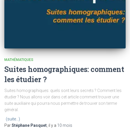
MATHÉMATIQUES
Suites homographiques: comment
les étudier ?
Suites homographiques: quels sont leurs secrets ? Comment les
étudier ? Nous allons voir dans cet article comment trouver une
suite auxiliaire qui pourra nous permettre de trouver son terme
général.
(suite…)
Par
Stéphane Pasquet
, il y a
10 mois