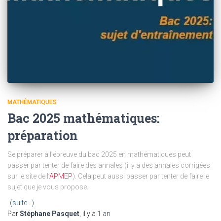
MATHÉMATIQUES
Bac 2025 mathématiques:
préparation
Se préparer à l’épreuve du bac 2025 en mathématiques peut
passer par tenter de faire des annales (il y a des annales corrigées
sur le site de l’
APMEP
). Cela peut aussi passer par tenter de faire le
sujet que je vous propose.
(suite…)
Par
Stéphane Pasquet
, il y a
1 an