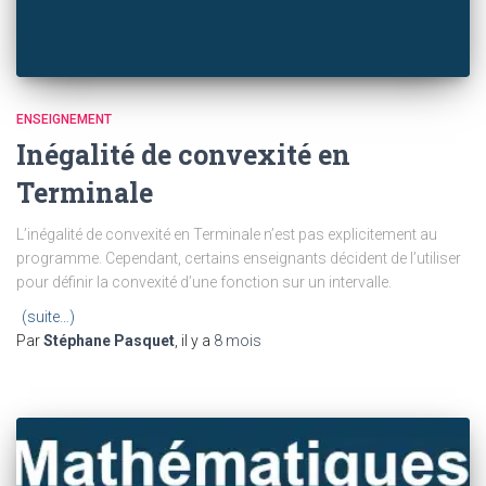
ENSEIGNEMENT
Inégalité de convexité en
Terminale
L’inégalité de convexité en Terminale n’est pas explicitement au
programme. Cependant, certains enseignants décident de l’utiliser
pour définir la convexité d’une fonction sur un intervalle.
(suite…)
Par
Stéphane Pasquet
, il y a
8 mois