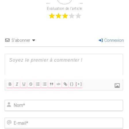
Évaluation de l'article
S’abonner
Connexion
{}
[+]
N
o
m
*
E
-