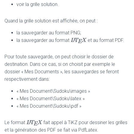
voir la grille solution.
Quand la grille solution est affichée, on peut :
la sauvegarder au format PNG;
L
L
A
T
T
E
X
X
A
la sauvegarder au format
et au format PDF.
E
Pour toute sauvegarde, on peut choisir le dossier de
destination. Dans ce cas, si on choisit par exemple le
dossier « Mes Documents », les sauvegardes se feront
respectivement dans:
« Mes Document\Sudoku\images »
« Mes Document\Sudoku\latex »
« Mes Document\Sudoku\pdf »
L
L
A
T
T
E
X
X
A
Le format
fait appel à TiKZ pour dessiner les grilles
E
et la génération des PDF se fait via PdfLatex.