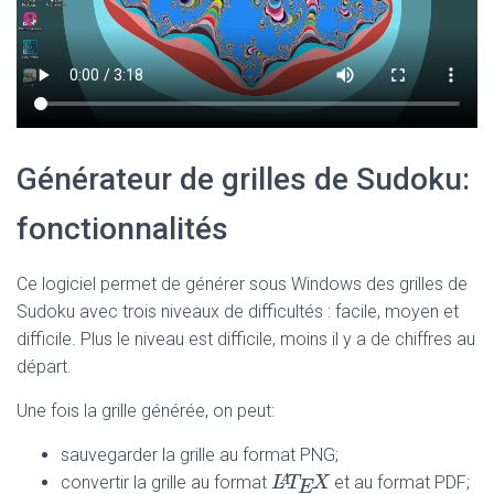
Générateur de grilles de Sudoku:
fonctionnalités
Ce logiciel permet de générer sous Windows des grilles de
Sudoku avec trois niveaux de difficultés : facile, moyen et
difficile. Plus le niveau est difficile, moins il y a de chiffres au
départ.
Une fois la grille générée, on peut:
sauvegarder la grille au format PNG;
L
L
A
T
T
E
X
X
A
convertir la grille au format
et au format PDF;
E