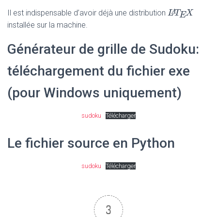
L
L
A
T
T
E
X
X
A
Il est indispensable d’avoir déjà une distribution
E
installée sur la machine.
Générateur de grille de Sudoku:
téléchargement du fichier exe
(pour Windows uniquement)
sudoku
Télécharger
Le fichier source en Python
sudoku
Télécharger
3