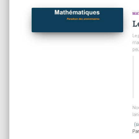
MA
L
Le 
mat
peu
Nou
lan
(s
Pa