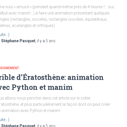
me suis « amusé » (pendant quand-même près de 4 heures !… oui,
début avec manim…) à faire une animation présentant quelques
angles (rectangles, isocèles, rectangles isocèles, équilatéraux,
lènes, acutangles et orthiques).
uite…)
r
Stéphane Pasquet
, il y a
5 ans
SEIGNEMENT
rible d’Ératosthène: animation
vec Python et manim
s allons nous pencher dans cet article sur le crible
ratosthène, et plus particulièrement la façon dont on peut créer
 animation avec Python et manim.
uite…)
r
Stéphane Pasquet
, il y a
5 ans