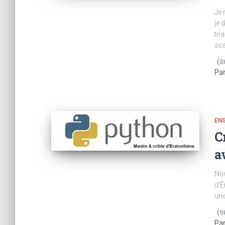
Je 
je 
tri
sca
(s
Pa
EN
C
a
Nou
d’É
une
(s
Pa