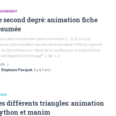
SEIGNEMENT
e second degré: animation fiche
ésumée
suis dans ma période
manim
ces temps-ci… Et là, je vous
pose cette animation qui permet de visualiser l’effet du signe de
t du discriminant sur l’allure de la courbe pour un polynôme du
2
+
+
ond degré de la forme
.
a
a
x
x
2
+
b
x
+
b
c
x
c
uite…)
r
Stéphane Pasquet
, il y a
5 ans
THON
es différents triangles: animation
ython et manim