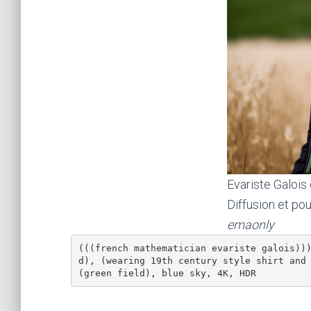
Evariste Galois
Diffusion et p
emaonly
(((french mathematician evariste galois))
d), (wearing 19th century style shirt and 
(green field), blue sky, 4K, HDR