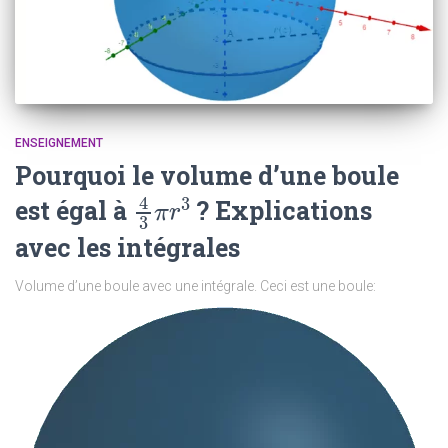
ENSEIGNEMENT
Pourquoi le volume d’une boule
4
3
est égal à
? Explications
4
3
π
r
3
π
r
3
avec les intégrales
Volume d’une boule avec une intégrale. Ceci est une boule: