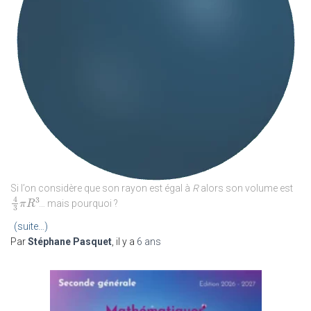
Si l’on considère que son rayon est égal à
R
alors son volume est
4
3
… mais pourquoi ?
4
3
π
π
R
R
3
3
(suite…)
Par
Stéphane Pasquet
, il y a
6 ans