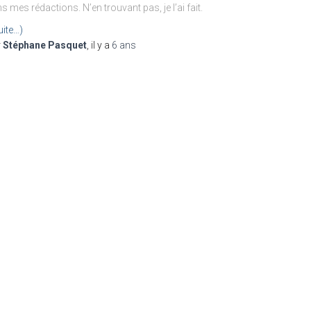
s mes rédactions. N’en trouvant pas, je l’ai fait.
uite…)
r
Stéphane Pasquet
, il y a
6 ans