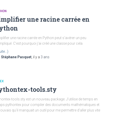
THON
implifier une racine carrée en
ython
plifier une racine carrée en Python peut s’avérer un peu
pliqué. C’est pourquoi j’ai créé une classe pour cela.
uite…)
r
Stéphane Pasquet
, il y a
3 ans
TEX
ythontex-tools.sty
hontex-tools.sty est un nouveau package. J’utilise de temps en
ps pythontex pour compiler des documents mathématiques et
trouvais qu’il manquait un outil pour me permettre d’aller plus vite