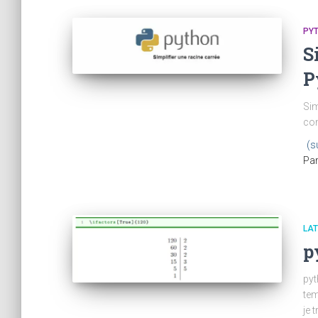
PY
S
P
Sim
com
(s
Pa
LA
p
pyt
tem
je 