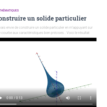
THÉMATIQUES
onstruire un solide particulier
vais envie de construire un solide particulier en m’appuyant sur
 courbe aux caractéristiques bien précises… Voici le résultat: