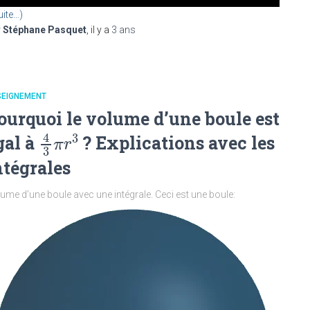
uite…)
r
Stéphane Pasquet
, il y a
3 ans
SEIGNEMENT
ourquoi le volume d’une boule est
4
3
gal à
? Explications avec les
4
3
π
r
3
π
r
3
ntégrales
ume d’une boule avec une intégrale. Ceci est une boule: