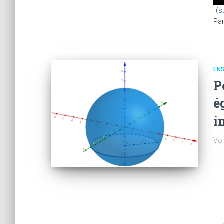
(s
Pa
EN
P
é
i
Vol