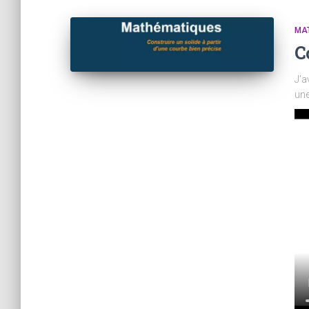
MA
C
J’a
une