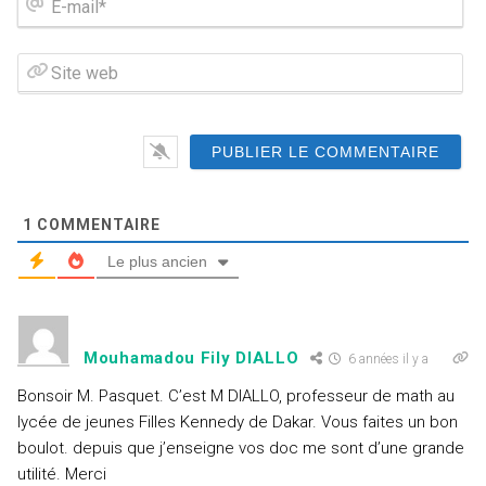
-
m
a
S
i
i
l
t
*
e
w
e
b
1
COMMENTAIRE
Le plus ancien
Mouhamadou Fily DIALLO
6 années il y a
Bonsoir M. Pasquet. C’est M DIALLO, professeur de math au
lycée de jeunes Filles Kennedy de Dakar. Vous faites un bon
boulot. depuis que j’enseigne vos doc me sont d’une grande
utilité. Merci