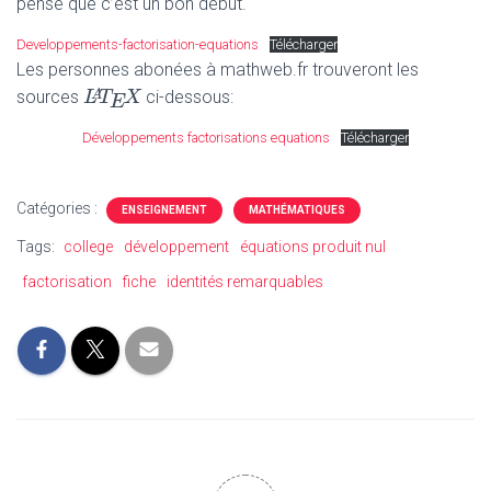
pense que c’est un bon début.
Developpements-factorisation-equations
Télécharger
Les personnes abonées à mathweb.fr trouveront les
L
L
A
T
T
E
X
X
A
sources
ci-dessous:
E
Développements factorisations equations
Télécharger
Catégories :
ENSEIGNEMENT
MATHÉMATIQUES
Tags:
college
développement
équations produit nul
factorisation
fiche
identités remarquables