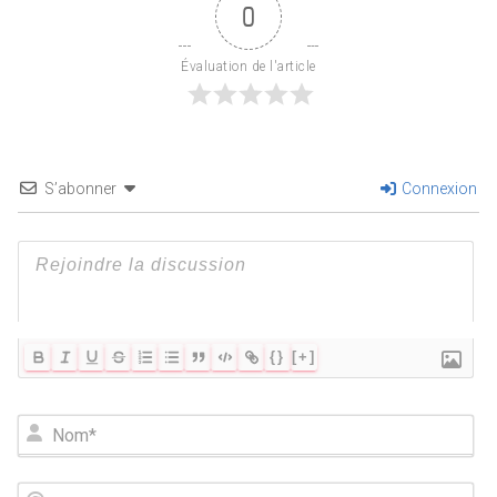
0
Évaluation de l'article
S’abonner
Connexion
{}
[+]
N
o
m
*
E