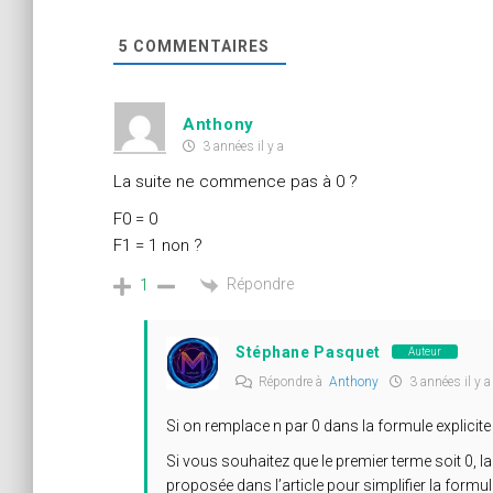
5
COMMENTAIRES
Anthony
3 années il y a
La suite ne commence pas à 0 ?
F0 = 0
F1 = 1 non ?
Répondre
1
Stéphane Pasquet
Auteur
Répondre à
Anthony
3 années il y a
Si on remplace n par 0 dans la formule explicit
Si vous souhaitez que le premier terme soit 0, l
proposée dans l’article pour simplifier la formu