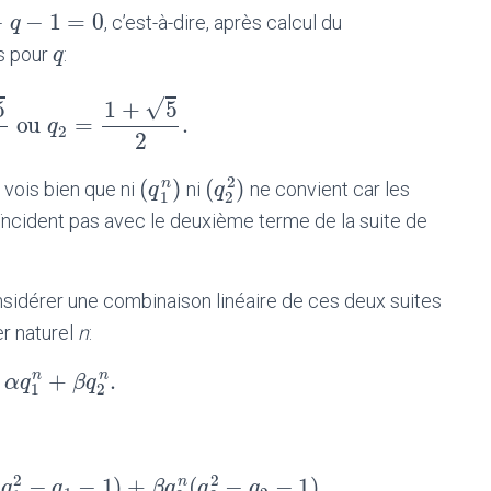
q
2
−
q
q
−
1
)
=
0.
−
−
1
=
0
, c’est-à-dire, après calcul du
q
−
q
1
=
0
q
q
es pour
:
–
√
1
+
5
ou
=
.
2
ou
q
q
2
=
1
+
5
2
.
2
2
2
(
)
(
)
n
(
q
q
1
n
)
 vois bien que ni
ni
ne convient car les
(
q
q
2
2
)
1
2
ncident pas avec le deuxième terme de la suite de
considérer une combinaison linéaire de ces deux suites
er naturel
n
:
+
.
n
n
α
α
q
1
q
n
+
β
q
β
2
n
q
.
1
2