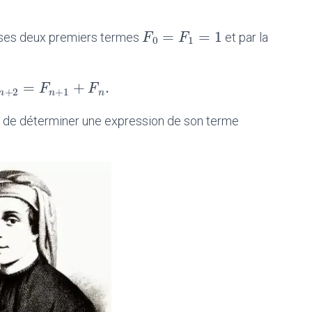
=
=
1
F
F
0
=
F
1
=
F
1
ar ses deux premiers termes
et par la
0
1
=
+
.
F
n
+
2
=
F
n
F
+
1
+
F
n
.
F
+
2
+
1
n
n
n
in de déterminer une expression de son terme