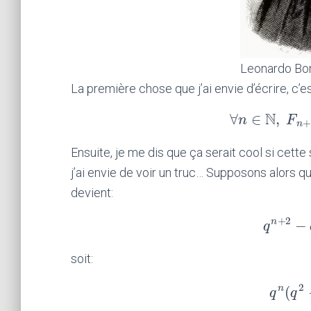
Leonardo Bon
La première chose que j’ai envie d’écrire, c’es
N
∀
∈
,
n
∀
n
∈
F
N
,
F
+
n
Ensuite, je me dis que ça serait cool si cette
j’ai envie de voir un truc… Supposons alors q
devient:
+
2
−
n
q
q
n
+
2
soit:
2
(
n