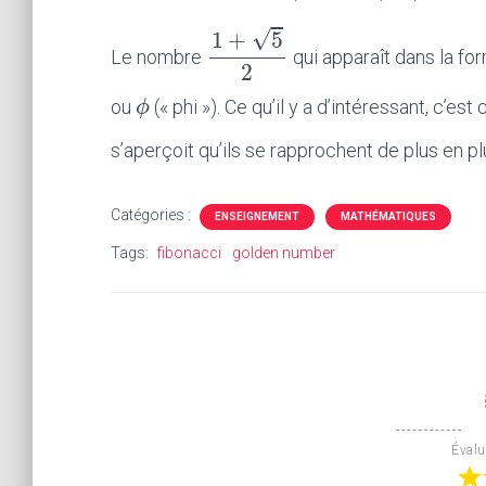
10
2
–
√
1
+
5
Le nombre
qui apparaît dans la fo
1
+
5
2
2
ϕ
ϕ
ou
(« phi »). Ce qu’il y a d’intéressant, c’e
s’aperçoit qu’ils se rapprochent de plus en p
Catégories :
ENSEIGNEMENT
MATHÉMATIQUES
Tags:
fibonacci
golden number
Évalua