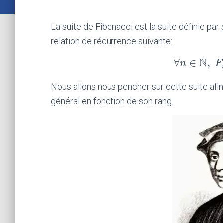
La suite de Fibonacci est la suite définie p
relation de récurrence suivante:
N
∀
∈
,
n
∀
n
∈
N
F
,
Nous allons nous pencher sur cette suite af
général en fonction de son rang.