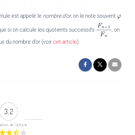
10
2
φ
φ
rmule est appelé le
nombre d’or
; on le note souvent
F
st que si on calcule les quotients successifs
, on
+
1
n
F
n
+
1
F
n
F
lus du nombre d’or (voir
cet article
).
n
3.2
tion de l'article