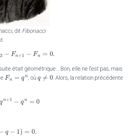
acci, dit
Fibonacci
t:
−
−
=
0.
n
+
2
−
F
F
n
+
1
−
F
n
=
F
0.
2
+
1
n
n
 suite était géométrique… Bon, elle ne l’est pas, mais
=
≠
0
n
F
F
n
=
q
n
q
q
q
≠
0
ue
, où
. Alors, la relation précédente
n
+
1
−
=
0
n
n
q
−
q
n
+
1
−
q
q
n
=
0
−
−
1
)
=
0.