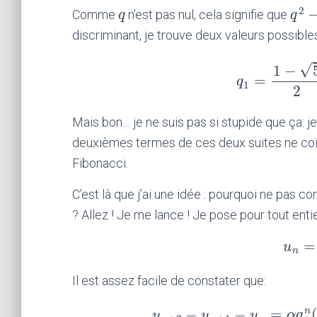
q
q
q
n
(
2
q
q
Comme
n’est pas nul, cela signifie que
q
q
2
−
discriminant, je trouve deux valeurs possibl
–
√
1
−
5
=
q
q
1
=
1
−
5
1
2
Mais bon… je ne suis pas si stupide que ça: je
deuxièmes termes de ces deux suites ne coï
Fibonacci.
C’est là que j’ai une idée : pourquoi ne pas 
? Allez ! Je me lance ! Je pose pour tout enti
=
u
u
n
=
n
Il est assez facile de constater que: