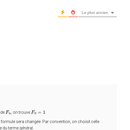
w
e
Le plus ancien
b
=
1
e de
, on trouve
.
F
F
F
n
F
0
=
1
0
n
a formule sera changée. Par convention, on choisit celle
le du terme général.