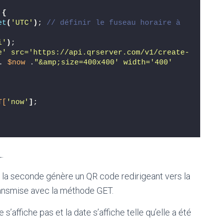
{
et
(
'UTC'
)
; 
// définir le fuseau horaire à 
i'
)
;
e' src='https://api.qrserver.com/v1/create-
. 
$now
 .
"&amp;size=400x400' width='400' 
T[
'now'
]
;
.
t la seconde génère un QR code redirigeant vers la
ransmise avec la méthode GET.
s’affiche pas et la date s’affiche telle qu’elle a été