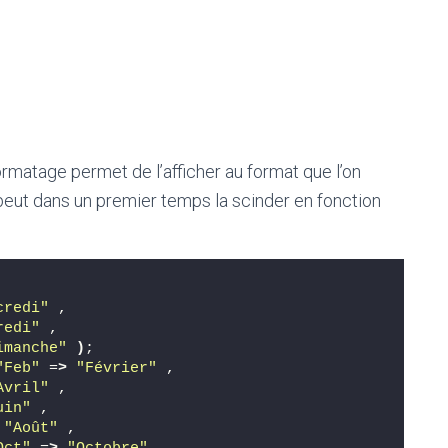
ormatage permet de l’afficher au format que l’on
n peut dans un premier temps la scinder en fonction
credi"
 ,
redi"
 ,
imanche"
)
;
"Feb"
 =
>
"Février"
 ,
Avril"
 ,
uin"
 ,
"Août"
 ,