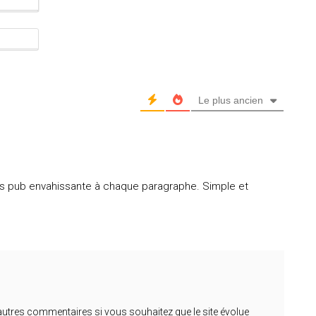
-
m
a
S
i
i
l
t
*
e
w
e
Le plus ancien
b
 sans pub envahissante à chaque paragraphe. Simple et
d’autres commentaires si vous souhaitez que le site évolue