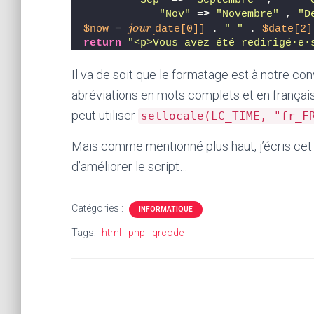
"Sep"
 =
>
"Septembre"
 ,     
"
"Nov"
 =
>
"Novembre"
 , 
"D
$now
 = 
date[0]]
 . 
" "
 . 
$date[2]
[
j
o
u
r
[
j
o
u
r
return
"<p>Vous avez été redirigé·e·
Il va de soit que le formatage est à notre conv
abréviations en mots complets et en français. 
peut utiliser
setlocale(LC_TIME, "fr_F
Mais comme mentionné plus haut, j’écris cet ar
d’améliorer le script…
Catégories :
INFORMATIQUE
Tags:
html
php
qrcode