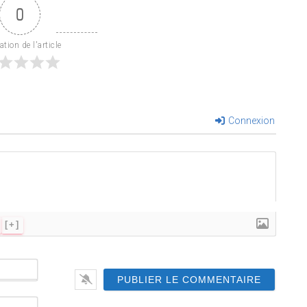
0
tion de l'article
Connexion
[+]
N
o
m
*
E