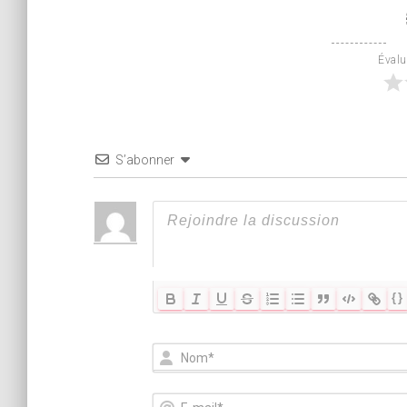
Évalua
S’abonner
{}