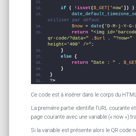
if
(
 !
isset
(
$_GET[
'now'
])
)
date_default_timezone_s
utiliser par défaut
$now
 = 
date
(
'D-M-j-Y-G-
return
"<img id='barcod
qr-code/?data="
 .
$url
 . 
"?now="
 
height='400' />"
;
}
else
{
return
"Date : "
 . 
$_GE
}
}
?
>
Ce code est à insérer dans le corps du HTML
La première partie identifie l’URL courante e
page courante avec une variable (« now ») t
Si la variable est présente alors le QR code ne 