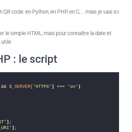
 QR code: en Python, en PHP, en C, … mais je vais ici
iser le simple HTML, mais pour connaître la date et
utile.
 : le script
 && 
$_SERVER[
'HTTPS'
]
 === 
'on'
)
ST'
]
; 
_URI'
]
; 