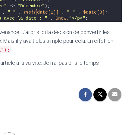
Oct"
 =
>
"Octobre"
 ,
ec"
 =
>
"Décembre"
)
;
 . 
" "
 . 
date[1]]
 . 
" "
 . 
$date[3]
;
[
m
o
i
s
[
m
o
i
s
s avec la date : "
 . 
$now.
"</p>"
;
enance. J’ai pris ici la décision de convertir les
Mais il y avait plus simple pour cela. En effet, on
R");
ticle à la va-vite. Je n’ai pas pris le temps