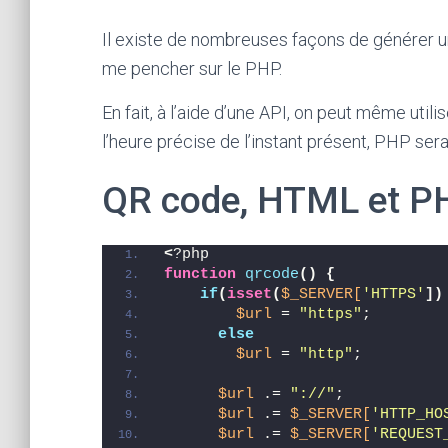
Il existe de nombreuses façons de générer un
me pencher sur le PHP.
En fait, à l’aide d’une API, on peut même util
l’heure précise de l’instant présent, PHP sera 
QR code, HTML et PHP
<
?php 
function
qrcode
()
{
if
(
isset
(
$_SERVER[
'HTTPS'
])
$url
 = 
"https"
; 
else
$url
 = 
"http"
; 
$url
 .= 
"://"
; 
$url
 .= 
$_SERVER[
'HTTP_HO
$url
 .= 
$_SERVER[
'REQUEST