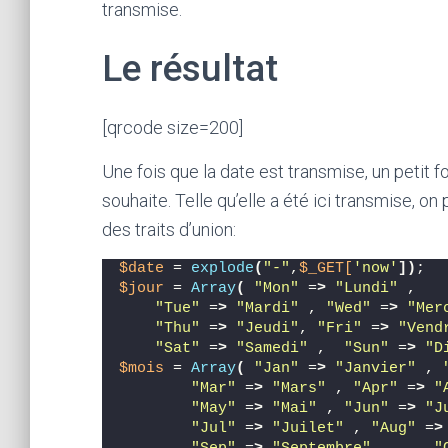
transmise.
Le résultat
[qrcode size=200]
Une fois que la date est transmise, un petit f
souhaite. Telle qu’elle a été ici transmise, o
des traits d’union:
$date
 = 
explode
(
"-"
,
$_GET[
'now'
])
;
$jour
 = 
Array
(
"Mon"
 =
>
"Lundi"
 , 
"Tue"
 =
>
"Mardi"
 , 
"Wed"
 =
>
"Mer
"Thu"
 =
>
"Jeudi"
, 
"Fri"
 =
>
"Vend
"Sat"
 =
>
"Samedi"
 ,  
"Sun"
 =
>
"D
$mois
 = 
Array
(
"Jan"
 =
>
"Janvier"
 , 
"Mar"
 =
>
"Mars"
 , 
"Apr"
 =
>
"
"May"
 =
>
"Mai"
 , 
"Jun"
 =
>
"J
"Jul"
 =
>
"Juilet"
 , 
"Aug"
 =
>