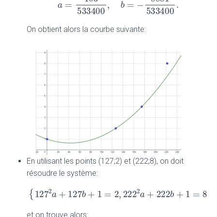
103
8881
=
,
=
−
.
a
a
=
103
533400
,
b
=
b
−
8881
533400
.
533400
533400
On obtient alors la courbe suivante:
En utilisant les points (127;2) et (222;8), on doit
résoudre le système:
2
2
{
127
+
127
+
1
=
2
,
222
+
222
{
127
2
a
+
127
b
+
1
=
2
,
222
2
a
+
222
b
+
1
=
8
a
b
a
b
et on trouve alors: