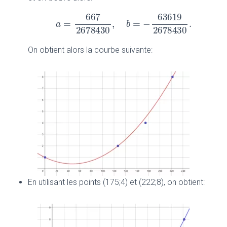
667
63619
=
,
=
−
.
a
a
=
667
2678430
,
b
=
−
b
63619
2678430
.
2678430
2678430
On obtient alors la courbe suivante:
En utilisant les points (175;4) et (222;8), on obtient: