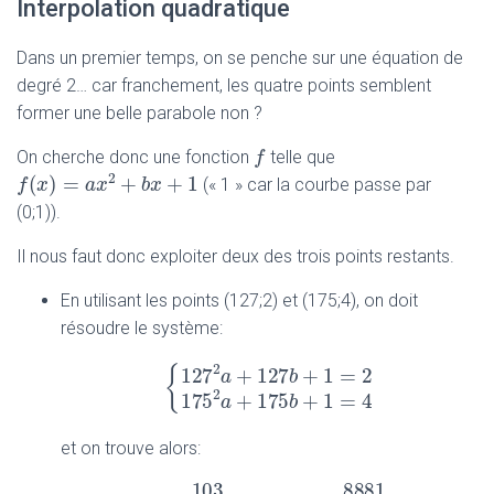
Interpolation quadratique
Dans un premier temps, on se penche sur une équation de
degré 2… car franchement, les quatre points semblent
former une belle parabole non ?
f
f
On cherche donc une fonction
telle que
2
(
)
=
+
+
1
(« 1 » car la courbe passe par
f
f
(
x
x
)
=
a
x
2
+
a
b
x
x
+
1
b
x
(0;1)).
Il nous faut donc exploiter deux des trois points restants.
En utilisant les points (127;2) et (175;4), on doit
résoudre le système:
2
{
127
+
127
+
1
=
2
a
b
{
127
2
a
+
127
b
+
1
=
2
175
2
a
+
175
b
+
1
=
4
2
175
+
175
+
1
=
4
a
b
et on trouve alors: