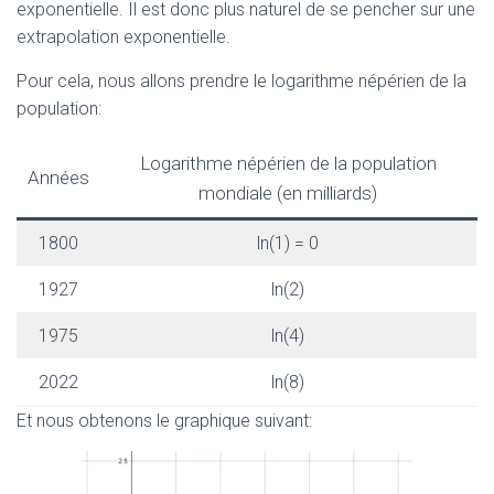
exponentielle. Il est donc plus naturel de se pencher sur une
extrapolation exponentielle.
Pour cela, nous allons prendre le logarithme népérien de la
population:
Logarithme népérien de la population
Années
mondiale (en milliards)
1800
ln(1) = 0
1927
ln(2)
1975
ln(4)
2022
ln(8)
Et nous obtenons le graphique suivant: