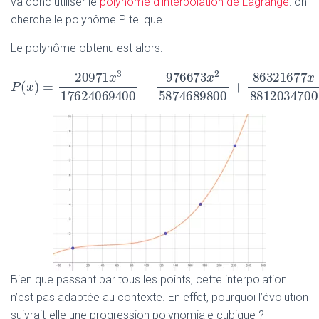
va donc utiliser le
polynôme d’interpolation de Lagrange
: on
cherche le polynôme P tel que
Le polynôme obtenu est alors:
3
2
20971
976673
86
x
x
(
)
=
−
+
P
P
(
x
x
)
=
20971
x
3
17624069400
−
976673
x
2
58746898
17624069400
5874689800
88
Bien que passant par tous les points, cette interpolation
n’est pas adaptée au contexte. En effet, pourquoi l’évolution
suivrait-elle une progression polynomiale cubique ?