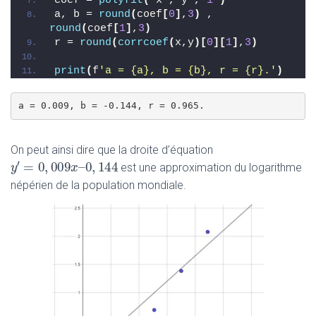
coef = 
polyfit
(
 x , y , 
1
)
a, b = 
round
(
coef
[
0
]
,
3
)
 , 
round
(
coef
[
1
]
,
3
)
r = 
round
(
corrcoef
(
x,y
)[
0
][
1
]
,
3
)
print
(
f
'a = {a}, b = {b}, r = {r}.'
)
a = 0.009, b = -0.144, r = 0.965.
On peut ainsi dire que la droite d’équation
′
=
0
,
009
–
0
,
144
y
y
′
=
0
,
009
x
–
0
,
x
144
est une approximation du logarithme
népérien de la population mondiale.