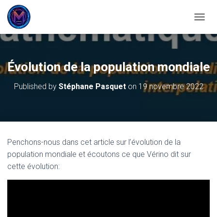
OUVRI
Évolution de la population mondiale
Published by
Stéphane Pasquet
on
19 novembre 2022
Penchons-nous dans cet article sur l’évolution de la
population mondiale et écoutons ce que Vérino dit sur
cette évolution: