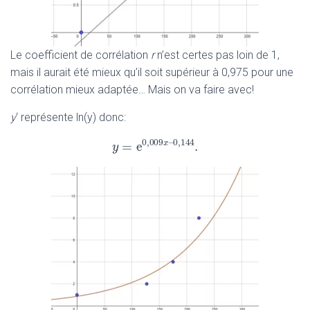
Le coefficient de corrélation
r
n’est certes pas loin de 1,
mais il aurait été mieux qu’il soit supérieur à 0,975 pour une
corrélation mieux adaptée… Mais on va faire avec!
y
‘ représente ln(y) donc:
0
,
009
–
0
,
144
x
=
e
.
y
y
=
e
0
,
009
x
–
0
,
144
.