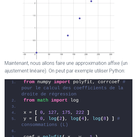
Maintenant, nous allons faire une approximation affixe (un
ajustement linéaire). On peut par exemple utiliser Python:
from
 numpy 
import
 polyfit, corrcoef 
# 
pour le calcul des coefficients de la 
droite de régression
from 
math
 import
 log
x = 
[
0
, 
127
, 
175
, 
222
]
y = 
[
0
, 
log
(
2
)
, 
log
(
4
)
, 
log
(
8
)
]
# 
consommations (L)