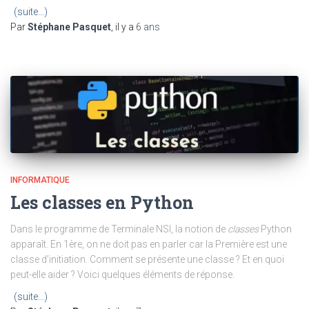
(suite…)
Par
Stéphane Pasquet
, il y a
6 ans
INFORMATIQUE
Les classes en Python
Dans le programme de Terminale NSI, la notion de
classes
Python
apparaît. En 1ère, on ne doit pas en parler car la Première est une
classe d’initiation. Comment se présente une classe ? Et en quoi
peut-elle aider ? Voici quelques éléments de réponse.
(suite…)