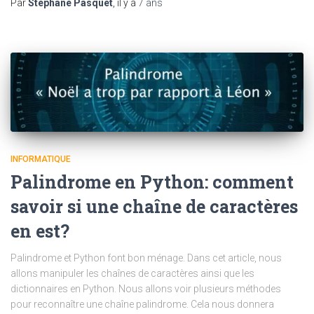
Par
Stéphane Pasquet
, il y a
7 ans
INFORMATIQUE
Palindrome en Python: comment
savoir si une chaîne de caractères
en est?
Palindrome et Python font bon ménage. Dans cet article, nous
allons manipuler les chaînes de caractères ainsi que les
dictionnaires en Python. Nous allons voir plusieurs méthodes
pour reconnaître une chaîne palindrome. Cela nous donnera