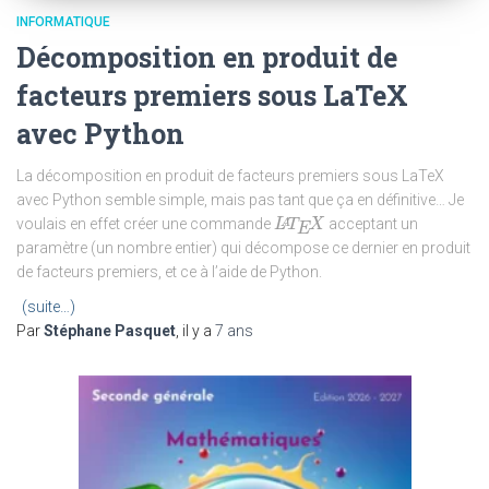
INFORMATIQUE
Décomposition en produit de
facteurs premiers sous LaTeX
avec Python
La décomposition en produit de facteurs premiers sous LaTeX
avec Python semble simple, mais pas tant que ça en définitive… Je
L
L
A
T
T
E
X
X
A
voulais en effet créer une commande
acceptant un
E
paramètre (un nombre entier) qui décompose ce dernier en produit
de facteurs premiers, et ce à l’aide de Python.
(suite…)
Par
Stéphane Pasquet
, il y a
7 ans