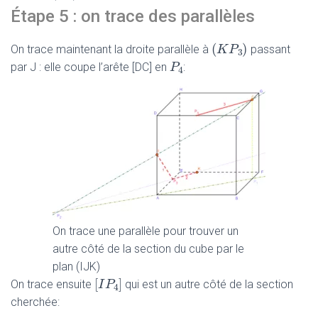
Étape 5 : on trace des parallèles
(
)
(
K
K
P
P
3
)
On trace maintenant la droite parallèle à
passant
3
P
P
4
par J : elle coupe l’arête [DC] en
:
4
On trace une parallèle pour trouver un
autre côté de la section du cube par le
plan (IJK)
[
]
[
I
I
P
P
4
]
On trace ensuite
qui est un autre côté de la section
4
cherchée: