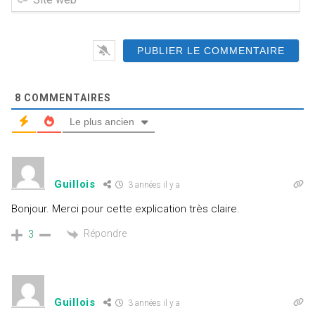
i
l
t
*
e
w
e
b
8
COMMENTAIRES
Le plus ancien
Guillois
3 années il y a
Bonjour. Merci pour cette explication très claire.
Répondre
3
Guillois
3 années il y a