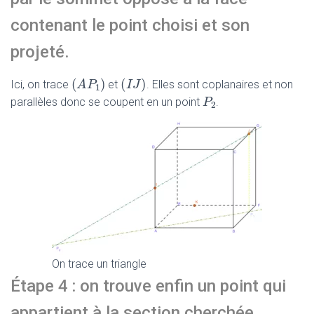
contenant le point choisi et son
projeté.
(
)
(
)
(
A
A
P
P
1
)
(
I
I
J
J
)
Ici, on trace
et
. Elles sont coplanaires et non
1
P
P
2
parallèles donc se coupent en un point
.
2
On trace un triangle
Étape 4 : on trouve enfin un point qui
appartient à la section cherchée.