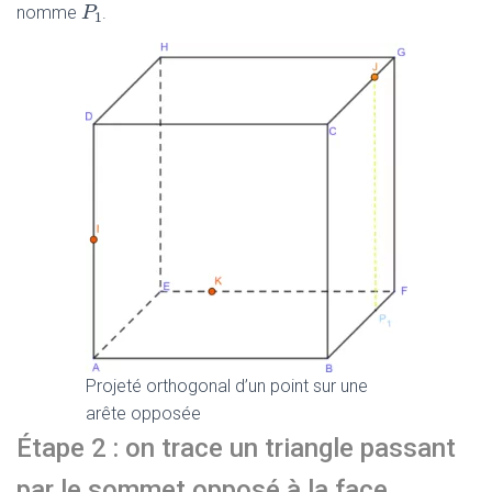
P
P
1
nomme
.
1
Projeté orthogonal d’un point sur une
arête opposée
Étape 2 : on trace un triangle passant
par le sommet opposé à la face