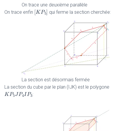
On trace une deuxième parallèle
[
]
[
K
K
P
P
5
]
On trace enfin
qui ferme la section cherchée:
5
La section est désormais fermée
La section du cube par le plan (IJK) est le polygone
K
K
P
P
5
J
J
P
4
P
I
P
I
3
P
:
5
4
3