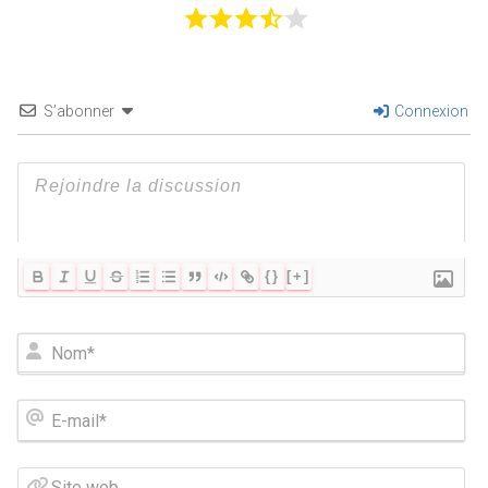
S’abonner
Connexion
{}
[+]
N
o
m
*
E
-
m
a
S
i