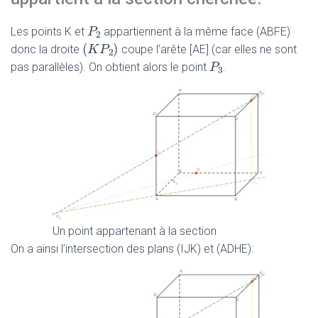
P
P
2
Les points K et
appartiennent à la même face (ABFE)
2
(
)
(
K
K
P
P
2
)
donc la droite
coupe l’arête [AE] (car elles ne sont
2
P
P
3
pas parallèles). On obtient alors le point
.
3
Un point appartenant à la section
On a ainsi l’intersection des plans (IJK) et (ADHE):